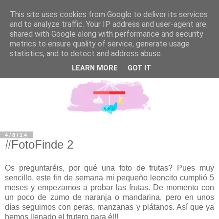
This site uses cookies from Google to deliver its services
and to analyze traffic. Your IP address and user-agent are
shared with Google along with performance and security
metrics to ensure quality of service, generate usage
statistics, and to detect and address abuse.
LEARN MORE
GOT IT
4/8/14
#FotoFinde 2
Os preguntaréis, por qué una foto de frutas? Pues muy
sencillo, este fin de semana mi pequeño leoncito cumplió 5
meses y empezamos a probar las frutas. De momento con
un poco de zumo de naranja o mandarina, pero en unos
días seguimos con peras, manzanas y plátanos. Así que ya
hemos llenado el frutero para él!!