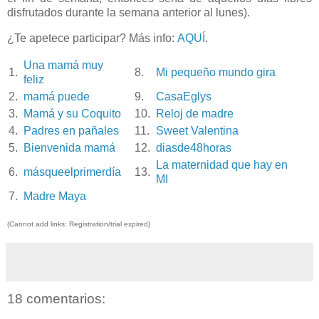
disfrutados durante la semana anterior al lunes).
¿Te apetece participar? Más info:
AQUÍ
.
Una mamá muy
1.
8.
Mi pequeño mundo gira
feliz
2.
mamá puede
9.
CasaEglys
3.
Mamá y su Coquito
10.
Reloj de madre
4.
Padres en pañales
11.
Sweet Valentina
5.
Bienvenida mamá
12.
diasde48horas
La maternidad que hay en
6.
másqueelprimerdía
13.
MI
7.
Madre Maya
(Cannot add links: Registration/trial expired)
18 comentarios: