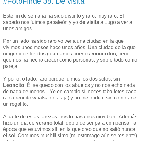
#FotoFinde 38. De visita
Este fin de semana ha sido distinto y raro, muy raro. El
sábado nos fuimos papaleón y yo
de visita
a Lugo a ver a
unos amigos.
Por un lado ha sido raro volver a una ciudad en la que
vivimos unos meses hace unos años. Una ciudad de la que
ninguno de los dos guardamos buenos
recuerdos
, pero
que nos ha hecho crecer como personas, y sobre todo como
pareja.
Y por otro lado, raro porque fuimos los dos solos, sin
Leoncito
. Él se quedó con los abuelos y no nos echó nada
de nada de menos... Yo en cambio sí, necesitaba fotos cada
rato (bendito whatsapp jajaja) y no me pude ir sin comprarle
un regalito.
A parte de estas rarezas, nos lo pasamos muy bien. Además
hizo un día de
verano
total, debió de ser para compensar la
época que estuvimos allí en la que creo que no salió nunca
el sol. Comimos muchíiiisimo (mi estómago aún se resiente)