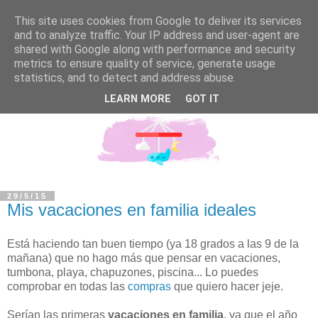
This site uses cookies from Google to deliver its services
and to analyze traffic. Your IP address and user-agent are
shared with Google along with performance and security
metrics to ensure quality of service, generate usage
statistics, and to detect and address abuse.
LEARN MORE
GOT IT
29/5/15
Mis vacaciones en familia ideales
Está haciendo tan buen tiempo (ya 18 grados a las 9 de la
mañana) que no hago más que pensar en vacaciones,
tumbona, playa, chapuzones, piscina... Lo puedes
comprobar en todas las
compras
que quiero hacer jeje.
Serían las primeras
vacaciones en familia
, ya que el año